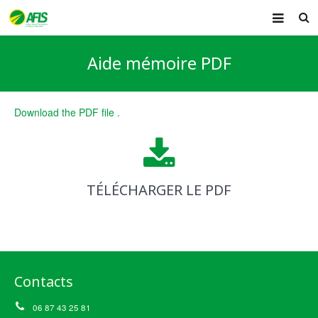
ACCUEIL
Aide mémoire PDF
PRÉSENTATION
FORMATIONS
Download the PDF file .
AIDE MÉMOIRE
ACTUALITÉ
TÉLÉCHARGER LE PDF
CONTACT
Contacts
06 87 43 25 81